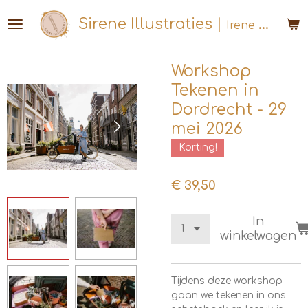
Ga
Sirene Illustraties |
Irene Jelier
direct
naar
de
Workshop
hoofdinhoud
Tekenen in
Dordrecht - 29
mei 2026
Korting!
€ 39,50
In
winkelwagen
Tijdens deze workshop
gaan we tekenen in ons