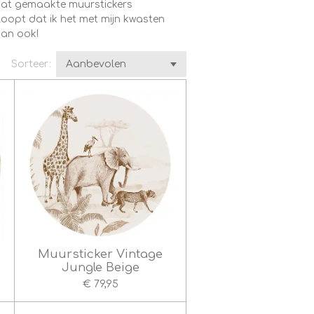
maat gemaakte muurstickers
loopt dat ik het met mijn kwasten
dan ook!
Sorteer:
Muursticker Vintage
Jungle Beige
€ 79,95