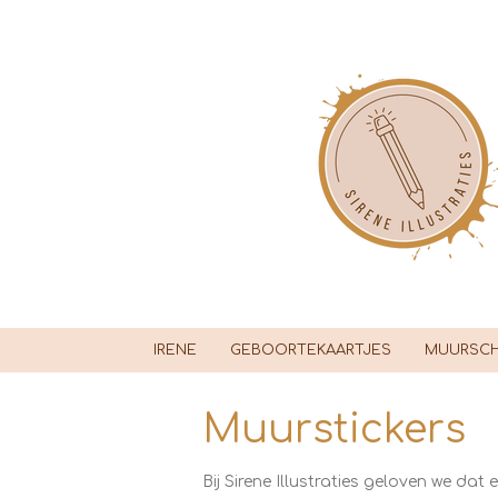
Ga
direct
naar
de
hoofdinhoud
IRENE
GEBOORTEKAARTJES
MUURSCH
Muurstickers
Bij Sirene Illustraties geloven we dat 