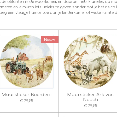
dde olifanten in de woonkamer, en daarom heb ik unieke, op 
eren en je muren iets unieks te geven zonder dat je het risico 
oeg een vleugje humor toe aan je kinderkamer of welke ruimte 
Nieuw!
Muursticker Boerderij
Muursticker Ark van
Noach
€ 79,95
€ 79,95