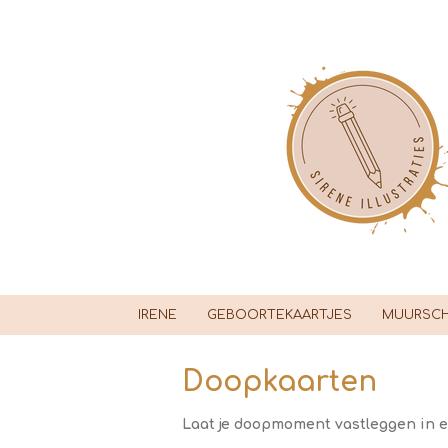
Ga
direct
naar
de
hoofdinhoud
IRENE
GEBOORTEKAARTJES
MUURSCH
Doopkaarten
Laat je doopmoment vastleggen in ee