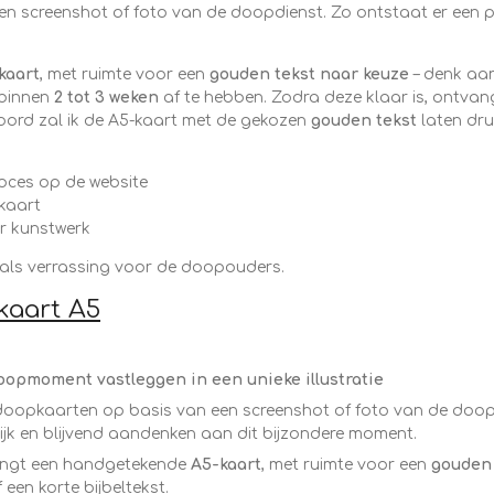
en screenshot of foto van de doopdienst. Zo ontstaat er een p
kaart
, met ruimte voor een
gouden tekst naar keuze
– denk aa
e binnen
2 tot 3 weken
af te hebben. Zodra deze klaar is, ontvang 
oord zal ik de A5-kaart met de gekozen
gouden tekst
laten dru
roces op de website
 kaart
ar kunstwerk
 als verrassing voor de doopouders.
aart A5
doopmoment vastleggen in een unieke illustratie
 doopkaarten op basis van een screenshot of foto van de doop
ijk en blijvend aandenken aan dit bijzondere moment.
angt een handgetekende
A5-kaart
, met ruimte voor een
gouden 
een korte bijbeltekst.