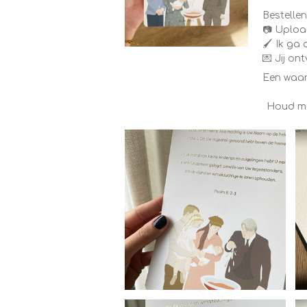
Bestellen
📷 Upload
🖌️ Ik ga
💌 Jij o
Een waar
Houd mi