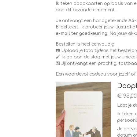
Ik teken doopkaarten op basis van e
aan dit bijzondere moment.
Je ontvangt een handgetekende
A5-
Bijbeltekst. Ik probeer jouw illustrati
e-mail ter goedkeuring
. Na jouw akk
Bestellen is heel eenvoudig:
📷 Upload je foto tijdens het bestelp
🖌️ Ik ga aan de slag met jouw unieke
💌 Jij ontvangt een prachtig, tastba
Een waardevol cadeau voor jezelf of
Doopk
€ 95,00
Laat je 
Ik teken
persoonl
Je ontv
datum of 